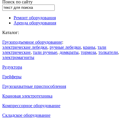
Поиск по сайту
Ремонт оборудования
Аренда оборудования
Каталог:
Грузоподъемное оборудование
:
электрические лебедки
,
ручные лебедки
,
краны
,
тали
электрические
,
тали ручные
,
домкраты
,
тормоза
,
толкатели
,
электромагниты
Редуктора
Грейферы
Грузозахватные приспособления
Крановая электротехника
Компрессорное оборудование
Складское оборудование