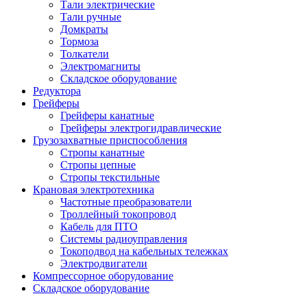
Тали электрические
Тали ручные
Домкраты
Тормоза
Толкатели
Электромагниты
Складское оборудование
Редуктора
Грейферы
Грейферы канатные
Грейферы электрогидравлические
Грузозахватные приспособления
Стропы канатные
Стропы цепные
Стропы текстильные
Крановая электротехника
Частотные преобразователи
Троллейный токопровод
Кабель для ПТО
Системы радиоуправления
Токоподвод на кабельных тележках
Электродвигатели
Компрессорное оборудование
Складское оборудование