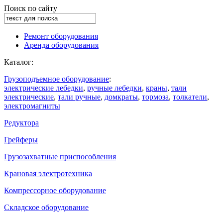
Поиск по сайту
Ремонт оборудования
Аренда оборудования
Каталог:
Грузоподъемное оборудование
:
электрические лебедки
,
ручные лебедки
,
краны
,
тали
электрические
,
тали ручные
,
домкраты
,
тормоза
,
толкатели
,
электромагниты
Редуктора
Грейферы
Грузозахватные приспособления
Крановая электротехника
Компрессорное оборудование
Складское оборудование