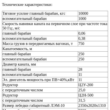
Технические характеристики:
Тяговое усилие главный барабан, кгс
10000
вспомогательный барабан
1000
Скорость навивки каната на первичном слое при частоте тока
50 Гц:, м/с
главный барабан
0,06
вспомогательный барабан
0,38
Масса грузов в передвигаемых вагонах, т
750
Канатоемкость, м
главный барабан
250
вспомогательный барабан
250
Диаметр каната, мм
главный барабан
28
вспомогательный барабан
11
Эл. двигатель мощность при ПВ=40%,кВт
11
Редуктор
Ц2У-200
с передаточным числом
25,0
Редуктор
Ц2Н-500
с передаточным числом
31,5
Размер лебедки габаритный ЛЭМ-10
2350х2020х1310