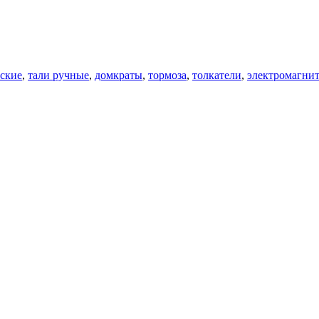
еские
,
тали ручные
,
домкраты
,
тормоза
,
толкатели
,
электромагни