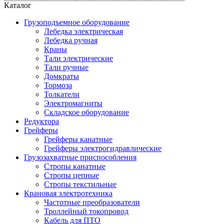
Каталог
Грузоподъемное оборудование
Лебедка электрическая
Лебедка ручная
Краны
Тали электрические
Тали ручные
Домкраты
Тормоза
Толкатели
Электромагниты
Складское оборудование
Редуктора
Грейферы
Грейферы канатные
Грейферы электрогидравлические
Грузозахватные приспособления
Стропы канатные
Стропы цепные
Стропы текстильные
Крановая электротехника
Частотные преобразователи
Троллейный токопровод
Кабель для ПТО