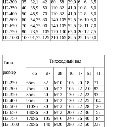
Ц2-300
35
32,1
42
80
58
29,0
6
6
3,5
Ц2-350
40
35,9
50
110
82
41,0
10
8
5,0
Ц2-400
50
45,9
70
110
82
41,0
12
8
5,0
Ц2-500
60
54,75
80
140
105
52,5
16
10
6,0
Ц2-650
70
64,75
90
140
105
52,5
18
11
7,0
Ц2-750
80
73,5
105
170
130
65,0
20
12
7,5
Ц2-1000
100
91,75
125
210
165
82,5
25
15
9,0
Тихоходный вал
Типо
размер
d6
d7
d8
l6
l7
b1
t1
Ц2-250
65r6
32
M10
105
20
18
71
Ц2-300
75r6
50
M12
105
22
2 0
82
Ц2-350
85r6
50
M12
130
22
22
93
Ц2-400
95r6
50
M12
130
22
25
104
Ц2-500
110S6
80
M12
165
22
28
120
Ц2-650
140S6
80
M12
200
22
36
152
Ц2-750
170S6
105
M16
240
26
40
184
Ц2-1000
220S6
140
M20
280
32
50
237