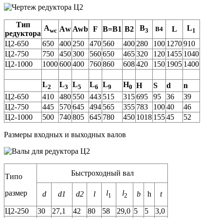
Тип
A
B
L
Аw
Awb
F
B=B1
B2
L
B4
wc
3
1
редуктора
Ц2-650
650
400
250
470
560
400
280
100
1270
910
Ц2-750
750
450
300
560
650
465
320
120
1455
1040
Ц2-1000
1000
600
400
760
860
608
420
150
1905
1400
L
L
L
L
L
H
H
S
d
n
2
3
5
6
9
0
Ц2-650
410
480
550
443
515
315
695
95
36
39
Ц2-750
445
570
645
494
565
355
783
100
40
46
Ц2-1000
500
740
805
645
780
450
1018
155
45
52
Размеры входных и выходных валов
Быстроходный вал
Типо
размер
l
l
d
d1
d2
l
b
h
t
1
2
Ц2-250
30
27,1
42
80
58
29,0
5
5
3,0