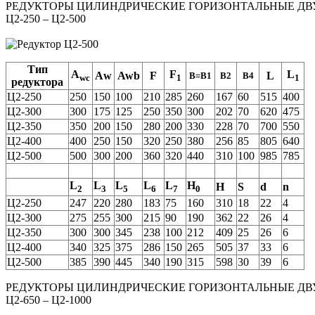
РЕДУКТОРЫ ЦИЛИНДРИЧЕСКИЕ ГОРИЗОНТАЛЬНЫЕ Д
Ц2-250 – Ц2-500
Тип
A
F
L
Аw
Awb
F
L
B=B1
B2
B4
wc
1
1
редуктора
Ц2-250
250
150
100
210
285
260
167
60
515
400
Ц2-300
300
175
125
250
350
300
202
70
620
475
Ц2-350
350
200
150
280
200
330
228
70
700
550
Ц2-400
400
250
150
320
250
380
256
85
805
640
Ц2-500
500
300
200
360
320
440
310
100
985
785
L
L
L
L
L
H
H
S
d
n
2
3
5
6
7
0
Ц2-250
247
220
280
183
75
160
310
18
22
4
Ц2-300
275
255
300
215
90
190
362
22
26
4
Ц2-350
300
300
345
238
100
212
409
25
26
6
Ц2-400
340
325
375
286
150
265
505
37
33
6
Ц2-500
385
390
445
340
190
315
598
30
39
6
РЕДУКТОРЫ ЦИЛИНДРИЧЕСКИЕ ГОРИЗОНТАЛЬНЫЕ Д
Ц2-650 – Ц2-1000