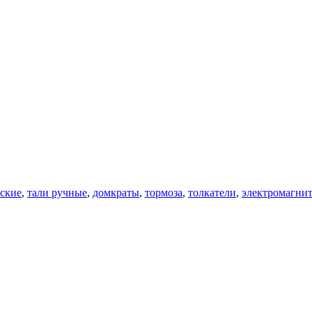
еские
,
тали ручные
,
домкраты
,
тормоза
,
толкатели
,
электромагни